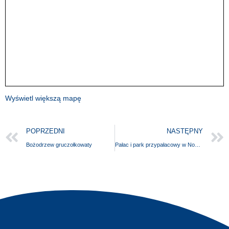
Wyświetl większą mapę
POPRZEDNI
NASTĘPNY
Bożodrzew gruczołkowaty
Pałac i park przypałacowy w Nowym Ludzicku