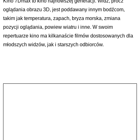
Kino 7Dmax to kino najnowszej generacji. Widz, prócz
oglądania obrazu 3D, jest poddawany innym bodźcom,
takim jak temperatura, zapach, bryza morska, zmiana
pozycji oglądania, powiew wiatru i inne. W swoim
repertuarze kino ma kilkanaście filmów dostosowanych dla
młodszych widzów, jak i starszych odbiorców.