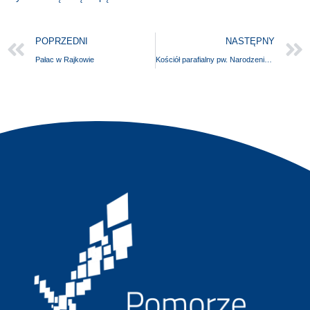
POPRZEDNI
NASTĘPNY
Pałac w Rajkowie
Kościół parafialny pw. Narodzenia Najświętszej Maryi Panny w Choszcznie