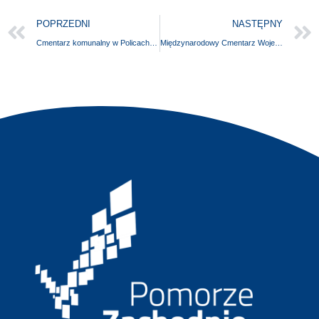
POPRZEDNI
NASTĘPNY
Cmentarz komunalny w Policach-Jasienicy
Międzynarodowy Cmentarz Wojenny