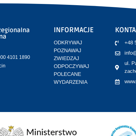
INFORMACJE
KONTA
egionalna
zna
ODKRYWAJ
+48 
POZNAWAJ
info@
000 4101 1890
ZWIEDZAJ
ul. 
cin
ODPOCZYWAJ
zach
POLECANE
www.
WYDARZENIA