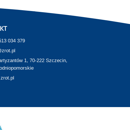
KT
513 034 379
zrot.pl
Partyzantów 1, 70-222 Szczecin,
odniopomorskie
zrot.pl