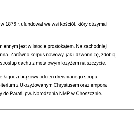
1876 r. ufundował we wsi kościół, który otrzymał
iennym jest w istocie prostokątem. Na zachodniej
nna. Zarówno korpus nawowy, jak i dzwonnicę, zdobią
strosłup dachu z metalowym krzyżem na szczycie.
óre łagodzi brązowy odcień drewnianego stropu.
biterium z Ukrzyżowanym Chrystusem oraz empora
ży do Parafii pw. Narodzenia NMP w Choszcznie.