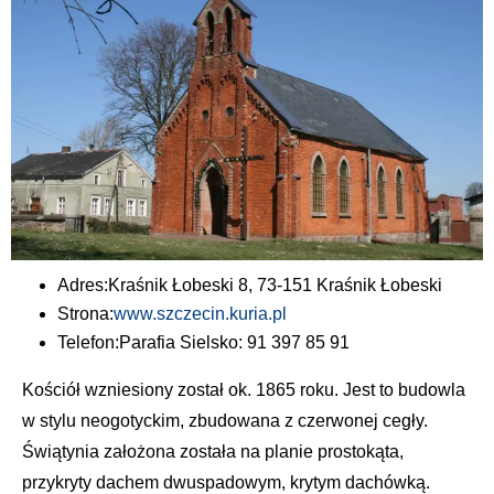
Adres:
Kraśnik Łobeski 8, 73-151 Kraśnik Łobeski
Strona:
www.szczecin.kuria.pl
Telefon:
Parafia Sielsko: 91 397 85 91
Kościół wzniesiony został ok. 1865 roku. Jest to budowla
w stylu neogotyckim, zbudowana z czerwonej cegły.
Świątynia założona została na planie prostokąta,
przykryty dachem dwuspadowym, krytym dachówką.