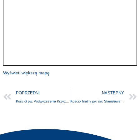
Wyświetl większą mapę
POPRZEDNI
NASTĘPNY
Kościół pw. Podwyższenia Krzyża Świętego z otoczeniem
Kościół filialny pw. św. Stanisława Biskupa i Męczennika