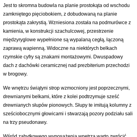
Jest to skromna budowla na planie prostokąta od wschodu
zamkniętego pięciobokiem, z dobudowaną na planie
prostokąta zakrystią. Wzniesiona została na podmurówce z
kamienia, w konstrukcji szachulcowej, przestrzenie
międzyryglowe wypełnione są wypalaną cegłą, łączoną
zaprawą wapienną. Widoczne na niektórych belkach
rzymskie cyfry są znakami montażowymi. Dwuspadowy
dach z dachówki ceramicznej nad prezbiterium przechodzi
w brogowy.
We wnętrzu świątyni strop wzmocniony jest poprzecznymi,
drewnianymi belkami, które z kolei podtrzymuje sześć
drewnianych słupów pionowych. Słupy te imitują kolumny z
sześciobocznymi głowicami i stwarzają pozory podziału sali
na trzy pseudonawy.
Wśród zabytkowego wyposażenia wnętrza warto zwrócić