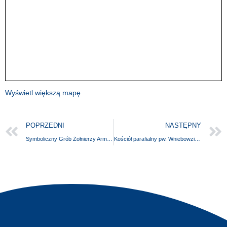
Wyświetl większą mapę
POPRZEDNI
NASTĘPNY
Symboliczny Grób Żołnierzy Armii Krajowej
Kościół parafialny pw. Wniebowzięcia Najświętszej Maryi Panny