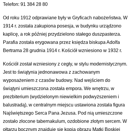
Telefon: 91 384 28 80
Od roku 1912 odprawiane były w Gryficach nabożeństwa. W
1914 r. została zakupiona posesja, w budynku urządzono
kaplicę, a rok później przydzielono stałego duszpasterza.
Parafia została erygowana przez księdza biskupa Adolfa
Bertrama 28 grudnia 1914 r. Kościół wzniesiono w 1932 r.
Kościół został wzniesiony z cegły, w stylu modernistycznym.
Jest to świątynia jednonawowa z zachowanym
wyposażeniem z czasów budowy. Nad wejściem do
świątyni umieszczona została empora. We wnętrzu, w
prezbiterium (
wydzielonym niewielkim podwyższeniem i
balustradą)
, w centralnym miejscu ustawiona została figura
Najświętszego Serca Pana Jezusa. Pod nią umieszczone
zostało złocone tabernakulum, ozdobione złotym sercem. W
ołtarzu bocznym znajduje się kopia obrazu Matki Boskiej