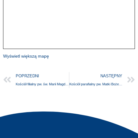
Wyświetl większą mapę
POPRZEDNI
NASTĘPNY
Kościół filialny pw. św. Marii Magdaleny
Kościół parafialny pw. Matki Bożej Różańcowej