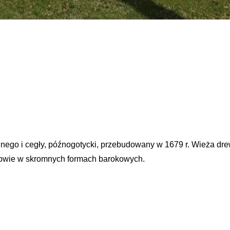
olnego i cegły, późnogotycki, przebudowany w 1679 r. Wieża dr
owie w skromnych formach barokowych.