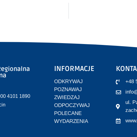
INFORMACJE
KONTA
egionalna
zna
ODKRYWAJ
+48 
POZNAWAJ
info@
000 4101 1890
ZWIEDZAJ
ul. 
cin
ODPOCZYWAJ
zach
POLECANE
www.
WYDARZENIA