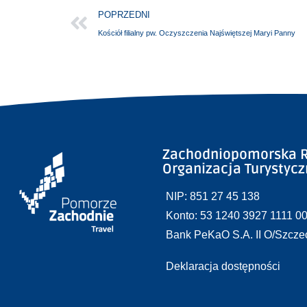
POPRZEDNI
Kościół filialny pw. Oczyszczenia Najświętszej Maryi Panny
Zachodniopomorska R
Organizacja Turystyc
NIP: 851 27 45 138
Konto: 53 1240 3927 1111 0
Bank PeKaO S.A. II O/Szcze
Deklaracja dostępności