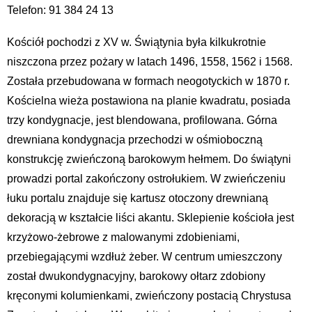
Telefon: 91 384 24 13
Kościół pochodzi z XV w. Świątynia była kilkukrotnie
niszczona przez pożary w latach 1496, 1558, 1562 i 1568.
Została przebudowana w formach neogotyckich w 1870 r.
Kościelna wieża postawiona na planie kwadratu, posiada
trzy kondygnacje, jest blendowana, profilowana. Górna
drewniana kondygnacja przechodzi w ośmioboczną
konstrukcję zwieńczoną barokowym hełmem. Do świątyni
prowadzi portal zakończony ostrołukiem. W zwieńczeniu
łuku portalu znajduje się kartusz otoczony drewnianą
dekoracją w kształcie liści akantu. Sklepienie kościoła jest
krzyżowo-żebrowe z malowanymi zdobieniami,
przebiegającymi wzdłuż żeber. W centrum umieszczony
został dwukondygnacyjny, barokowy ołtarz zdobiony
kręconymi kolumienkami, zwieńczony postacią Chrystusa