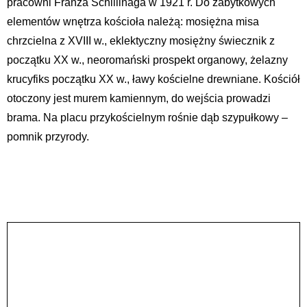
pracowni Franza Schillinaga w 1921 r. Do zabytkowych
elementów wnętrza kościoła należą: mosiężna misa
chrzcielna z XVIII w., eklektyczny mosiężny świecznik z
początku XX w., neoromański prospekt organowy, żelazny
krucyfiks początku XX w., ławy kościelne drewniane. Kościół
otoczony jest murem kamiennym, do wejścia prowadzi
brama. Na placu przykościelnym rośnie dąb szypułkowy –
pomnik przyrody.