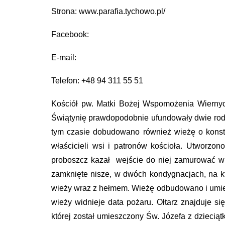
Strona: www.parafia.tychowo.pl/
Facebook:
E-mail:
Telefon: +48 94 311 55 51
Kościół pw. Matki Bożej Wspomożenia Wiernyc
Świątynię prawdopodobnie ufundowały dwie rodz
tym czasie dobudowano również wieżę o konstr
właścicieli wsi i patronów kościoła. Utworzo
proboszcz kazał wejście do niej zamurować w 
zamknięte nisze, w dwóch kondygnacjach, na któ
wieży wraz z hełmem. Wieżę odbudowano i umie
wieży widnieje data pożaru. Ołtarz znajduje si
której został umieszczony Św. Józefa z dziecią