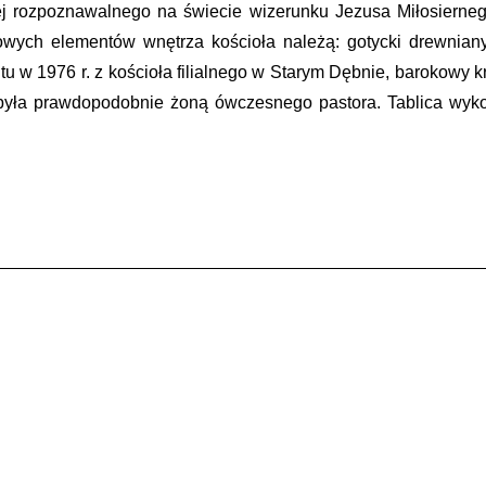
iej rozpoznawalnego na świecie wizerunku Jezusa Miłosierne
ych elementów wnętrza kościoła należą: gotycki drewniany 
tu w 1976 r. z kościoła filialnego w Starym Dębnie, barokowy kr
ra była prawdopodobnie żoną ówczesnego pastora. Tablica w