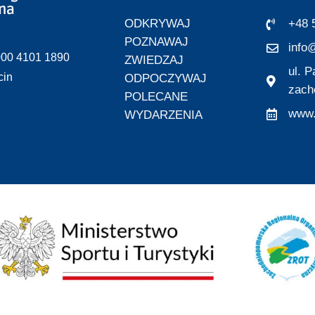
zna
ODKRYWAJ
+48 
POZNAWAJ
info@
000 4101 1890
ZWIEDZAJ
ul. 
cin
ODPOCZYWAJ
zach
POLECANE
www.
WYDARZENIA