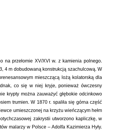
o na przełomie XV/XVI w. z kamienia polnego.
 13, 4 m dobudowaną konstrukcją szachulcową. W
eorenesansowym mieszczącą lożą kolatorską dla
ednak, co się w niej kryje, ponieważ ówczesny
anie krypty można zauważyć głębokie odcinkowo
siem trumien. W 1870 r. spaliła się górna część
giewce umieszczonej na krzyżu wieńczącym hełm
dotychczasowej zakrystii utworzono kapliczkę, w
stów malarzy w Polsce – Adolfa Kazimierza Hyły.