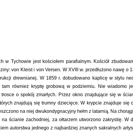
h w Tychowie jest kościołem parafialnym. Kościół zbudowan
iny: von Kleist i von Versen. W XVIII w. przedłużono nawę o
ukcji drewnianej. W 1859 r. dobudowano kaplicę w stylu n
no tam również kryptę grobową w podziemiu. Nie wiadomo j
trosce o spokój zmarłych. Przez okno znajdujące się w ści
rych znajdują się trumny dziecięce. W krypcie znajduje się o
szczono na niej dwukondygnacyjny hełm z latarnią. Na chorą
ę na ścianie zachodniej, za ołtarzem utworzono zakrystię. W 
tkiem autorstwa jednego z najbardziej znanych sakralnych arty