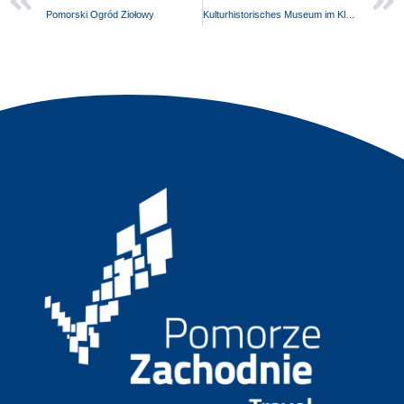
Pomorski Ogród Ziołowy
Kulturhistorisches Museum im Kloster zum Heiligen Kreuz