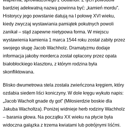
bardziej adekwatną nazwą powinna być: „kamień mordu”.
Historycy jego powstanie datują na I połowę XVI wieku,
kiedy zwyczaj wystawiania pamiątek pokutnych powoli
zanikał – stąd zapewne nietypowa forma. W miejscu
wystawienia kamienia 1 marca 1544 roku został zabity przez
swojego sługę Jacob Wachholz. Dramatyzmu dodaje
informacja jakoby morderca został opłacony przez opata
białobłockiego klasztoru, z którym rodzina była
skonfliktowana.
Blisko dwumetrowa stela została zwieńczona kręgiem, który
ozdabia siedem liści koniczyny. W dole kręgu wykuto napis:
„Jacob Wacholt gnade dy got” (Miłosierdzie boskie dla
Jakuba Wacholtza). Poniżej widnieje herb rodziny Wachholz
– barania głowa. Na początku XX wieku na płycie była
widoczna gałązka z trzema kwiatami lub potrójnymi liśćmi.