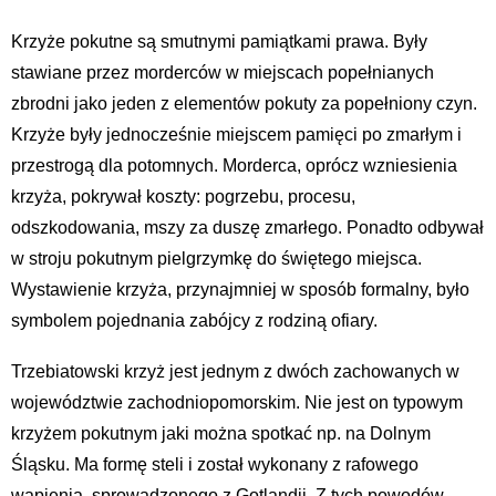
Krzyże pokutne są smutnymi pamiątkami prawa. Były
stawiane przez morderców w miejscach popełnianych
zbrodni jako jeden z elementów pokuty za popełniony czyn.
Krzyże były jednocześnie miejscem pamięci po zmarłym i
przestrogą dla potomnych. Morderca, oprócz wzniesienia
krzyża, pokrywał koszty: pogrzebu, procesu,
odszkodowania, mszy za duszę zmarłego. Ponadto odbywał
w stroju pokutnym pielgrzymkę do świętego miejsca.
Wystawienie krzyża, przynajmniej w sposób formalny, było
symbolem pojednania zabójcy z rodziną ofiary.
Trzebiatowski krzyż jest jednym z dwóch zachowanych w
województwie zachodniopomorskim. Nie jest on typowym
krzyżem pokutnym jaki można spotkać np. na Dolnym
Śląsku. Ma formę steli i został wykonany z rafowego
wapienia, sprowadzonego z Gotlandii. Z tych powodów