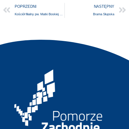
POPRZEDNI
NASTĘPNY
Kościół filialny pw. Matki Boskiej Częstochowskiej
Brama Słupska