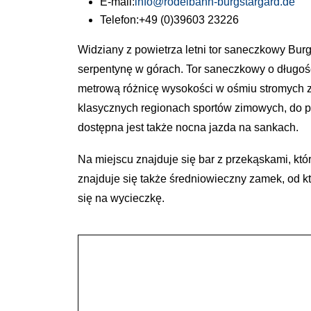
E-mail:
info@rodelbahn-burgstargard.de
Telefon:
+49 (0)39603 23226
Widziany z powietrza letni tor saneczkowy Bu
serpentynę w górach. Tor saneczkowy o długośc
metrową różnicę wysokości w ośmiu stromych z
klasycznych regionach sportów zimowych, do p
dostępna jest także nocna jazda na sankach.
Na miejscu znajduje się bar z przekąskami, kt
znajduje się także średniowieczny zamek, od któ
się na wycieczkę.