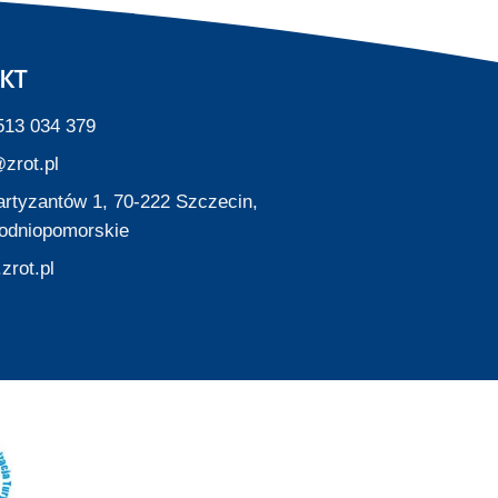
KT
513 034 379
zrot.pl
Partyzantów 1, 70-222 Szczecin,
odniopomorskie
zrot.pl