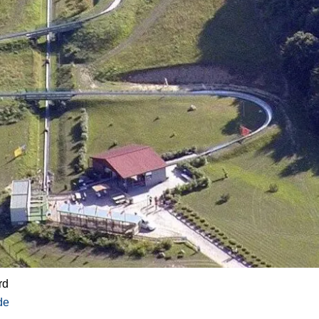
rd
de