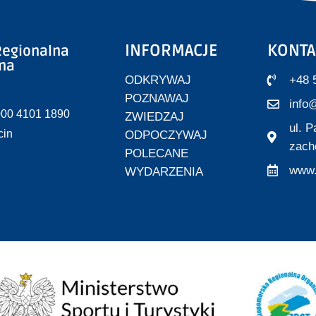
INFORMACJE
KONTA
egionalna
zna
ODKRYWAJ
+48 
POZNAWAJ
info@
000 4101 1890
ZWIEDZAJ
ul. 
cin
ODPOCZYWAJ
zach
POLECANE
www.
WYDARZENIA