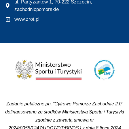
ul. Partyzantów 1, 70-222 Szczecin,
zachodniopomorskie
www.zrot.pl
Zadanie publiczne pn. “Cyfrowe Pomorze Zachodnie 2.0”
dofinansowano ze środków Ministerstwa Sportu i Turystyki
zgodnie z zawartą umową nr
2024/0058/1247/UDOT/DT/BP/DSJ z dnia 8 lipca 2024