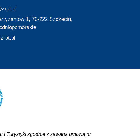
zrot.pl
Partyzantów 1, 70-222 Szczecin,
odniopomorskie
zrot.pl
 i Turystyki zgodnie z zawartą umową nr