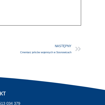
NASTĘPNY
Cmentarz jeńców wojennych w Sosnowicach
KT
513 034 379