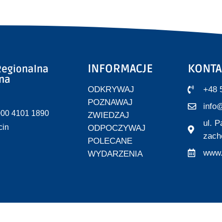
INFORMACJE
KONTA
egionalna
zna
ODKRYWAJ
+48 
POZNAWAJ
info@
000 4101 1890
ZWIEDZAJ
ul. 
cin
ODPOCZYWAJ
zach
POLECANE
www.
WYDARZENIA