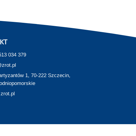
KT
513 034 379
zrot.pl
Partyzantów 1, 70-222 Szczecin,
odniopomorskie
zrot.pl