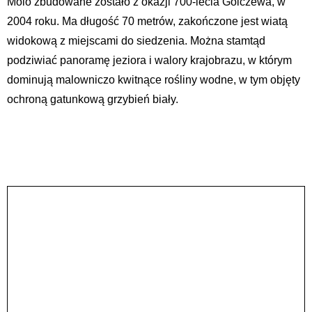
Molo zbudowane zostało z okazji 700-lecia Golczewa, w
2004 roku. Ma długość 70 metrów, zakończone jest wiatą
widokową z miejscami do siedzenia. Można stamtąd
podziwiać panoramę jeziora i walory krajobrazu, w którym
dominują malowniczo kwitnące rośliny wodne, w tym objęty
ochroną gatunkową grzybień biały.