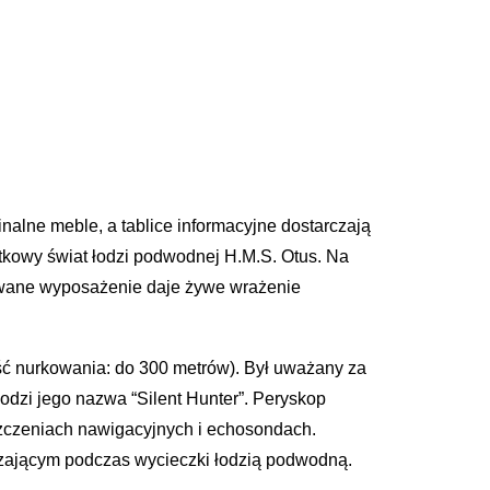
nalne meble, a tablice informacyjne dostarczają
tkowy świat łodzi podwodnej H.M.S. Otus. Na
howane wyposażenie daje żywe wrażenie
ć nurkowania: do 300 metrów). Był uważany za
dzi jego nazwa “Silent Hunter”. Peryskop
szczeniach nawigacyjnych i echosondach.
zającym podczas wycieczki łodzią podwodną.