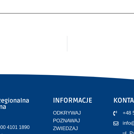
INFORMACJE
KONTA
egionalna
zna
ODKRYWAJ
+48 
POZNAWAJ
info@
000 4101 1890
ZWIEDZAJ
ul. 