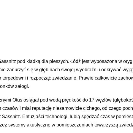
ssnitz pod kładką dla pieszych. Łódź jest wyposażona w orygi
ie zanurzyć się w głębinach swojej wyobraźni i odkrywać wyją
do torpedowni i rozpocząć zwiedzanie. Prawie całkowicie zac
łonków załogi.
nymi Otus osiągał pod wodą prędkość do 17 węzłów (głębokoś
czasów i miał reputację niesamowicie cichego, od czego pocho
Sassnitz. Entuzjaści technologii lubią spędzać czas w pomie
rzez systemy akustyczne w pomieszczeniach towarzyszą zwied