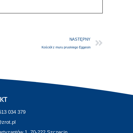
NASTĘPNY
Kościół z muru pruskiego Eggesin
KT
513 034 379
zrot.pl
Partyzantów 1, 70-222 Szczecin,