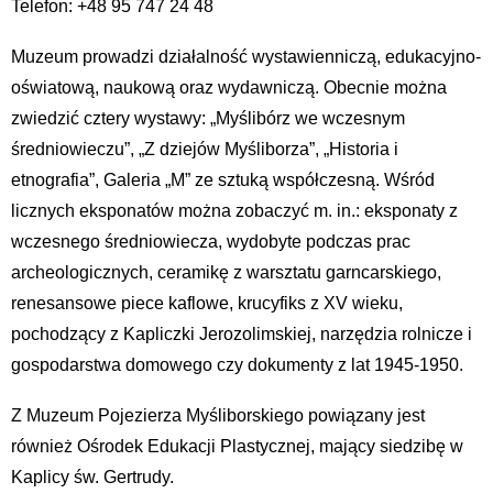
Telefon: +48 95 747 24 48
Muzeum prowadzi działalność wystawienniczą, edukacyjno-
oświatową, naukową oraz wydawniczą. Obecnie można
zwiedzić cztery wystawy: „Myślibórz we wczesnym
średniowieczu”, „Z dziejów Myśliborza”, „Historia i
etnografia”, Galeria „M” ze sztuką współczesną. Wśród
licznych eksponatów można zobaczyć m. in.: eksponaty z
wczesnego średniowiecza, wydobyte podczas prac
archeologicznych, ceramikę z warsztatu garncarskiego,
renesansowe piece kaflowe, krucyfiks z XV wieku,
pochodzący z Kapliczki Jerozolimskiej, narzędzia rolnicze i
gospodarstwa domowego czy dokumenty z lat 1945-1950.
Z Muzeum Pojezierza Myśliborskiego powiązany jest
również Ośrodek Edukacji Plastycznej, mający siedzibę w
Kaplicy św. Gertrudy.