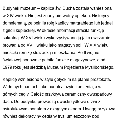
Budynek muzeum – kaplica św. Ducha została wzniesiona
w XIV wieku. Nie jest znany pierwotny opiekun. Historycy
domniemają, że pełniła rolę kaplicy margrabiego lub jednej
z gildii kupieckiej. W okresie reformacji straciła funkcję
sakralną. W XVI wieku wykorzystywano ją jako owczarnie i
browar, a od XVIII wieku jako magazyn soli. W XIX wieku
mieściła remizę strażacką i mieszkania. Po II wojnie
światowej ponownie pełniła funkcje magazynowe, a od
1979 roku jest siedzibą Muzeum Pojezierza Myśliborskiego.
Kaplicę wzniesiono w stylu gotyckim na planie prostokąta.
W dolnych partiach jako budulca użyto kamienia, a w
górnych cegły. Całość przykrywa ceramiczny dwuspadowy
dach. Do budynku prowadzą dwuskrzydłowe drzwi z
ostrołukowym portalem z okrągłym oknem. Uwagę przykuwa
również dekoracyjny ceglany fryz, umieszczony pod