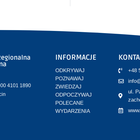
INFORMACJE
KONTA
egionalna
zna
ODKRYWAJ
+48 
POZNAWAJ
info@
000 4101 1890
ZWIEDZAJ
ul. 
cin
ODPOCZYWAJ
zach
POLECANE
www.
WYDARZENIA