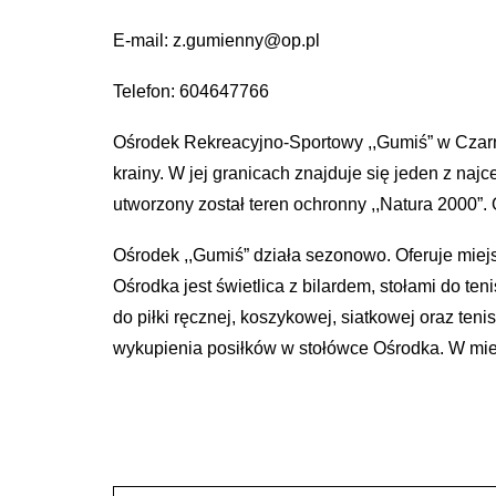
E-mail: z.gumienny@op.pl
Telefon: 604647766
Ośrodek Rekreacyjno-Sportowy ,,Gumiś” w Czarn
krainy. W jej granicach znajduje się jeden z n
utworzony został teren ochronny ,,Natura 2000”. 
Ośrodek ,,Gumiś” działa sezonowo. Oferuje mi
Ośrodka jest świetlica z bilardem, stołami do te
do piłki ręcznej, koszykowej, siatkowej oraz te
wykupienia posiłków w stołówce Ośrodka. W miej