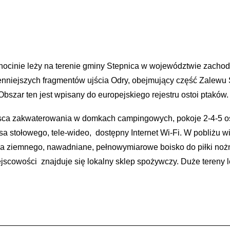
ocinie leży na terenie gminy Stepnica w województwie zacho
ajcenniejszych fragmentów ujścia Odry, obejmujący część Zalew
Obszar ten jest wpisany do europejskiego rejestru ostoi ptaków.
ejsca zakwaterowania w domkach campingowych, pokoje 2-4-5 o
nisa stołowego, tele-wideo, dostępny Internet Wi-Fi. W pobliżu 
nisa ziemnego, nawadniane, pełnowymiarowe boisko do piłki nożn
scowości znajduje się lokalny sklep spożywczy. Duże tereny le