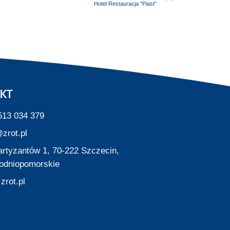
Hotel Restauracja “Piast”
KT
513 034 379
zrot.pl
Partyzantów 1, 70-222 Szczecin,
odniopomorskie
zrot.pl