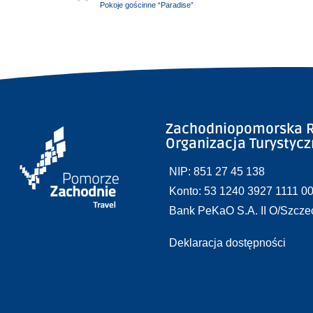
Pokoje gościnne “Paradise”
Zachodniopomorska R
Organizacja Turystyc
NIP: 851 27 45 138
Konto: 53 1240 3927 1111 0
Bank PeKaO S.A. II O/Szcze
Deklaracja dostępności