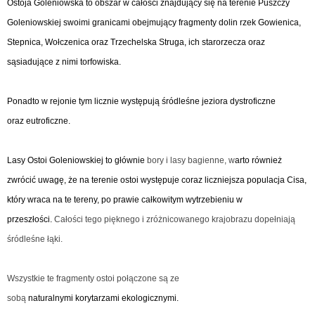
Ostoja Goleniowska to obszar w całości znajdujący się na terenie Puszczy
Goleniowskiej swoimi granicami obejmujący fragmenty dolin rzek Gowienica,
Stepnica, Wołczenica oraz Trzechelska Struga, ich starorzecza oraz
sąsiadujące z nimi torfowiska.
Ponadto w rejonie tym licznie występują śródleśne jeziora dystroficzne
oraz eutroficzne.
Lasy Ostoi Goleniowskiej to głównie
bory i lasy bagienne, w
arto również
zwrócić uwagę, że na terenie ostoi występuje coraz liczniejsza populacja Cisa,
który wraca na te tereny, po prawie całkowitym wytrzebieniu w
przeszłości.
Całości tego pięknego i zróżnicowanego krajobrazu dopełniają
śródleśne łąki.
Wszystkie te fragmenty ostoi połączone są ze
sobą
naturalnymi korytarzami ekologicznymi.