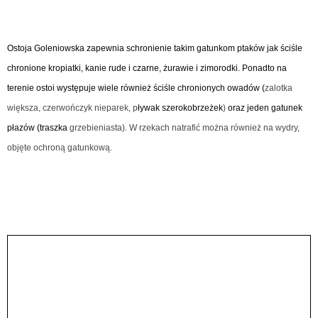
Ostoja Goleniowska zapewnia schronienie takim gatunkom ptaków jak ściśle
chronione kropiatki, kanie rude i czarne, żurawie i zimorodki. Ponadto na
terenie ostoi występuje wiele również ściśle chronionych owadów (
zalotka
większa, czerwończyk nieparek, p
ływak szerokobrzeżek
)
oraz jeden gatunek
płazów (traszka
grzebieniasta). W rzekach natrafić można również na wydry,
objęte ochroną gatunkową.