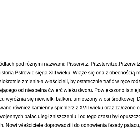
dłach pod różnymi nazwami: Pisservitz, Pitzstervitze,Pitzerwit
istoria Pstrowic sięga XIII wieku. Wiąże się ona z obecnością
rotnie zmieniała właścicieli, by ostatecznie trafić w ręce rodz
ejącego od niespełna ćwierć wieku dworu. Powiększono istni
u wyróżnia się niewielki balkon, umieszony w osi środkowej.
ano również kamienny spichlerz z XVII wieku oraz założono ot
 wojennych pałac uległ zniszczeniu i od tego czasu był opuszcz
. Nowi właściciele doprowadzili do odnowienia fasady pałacu,