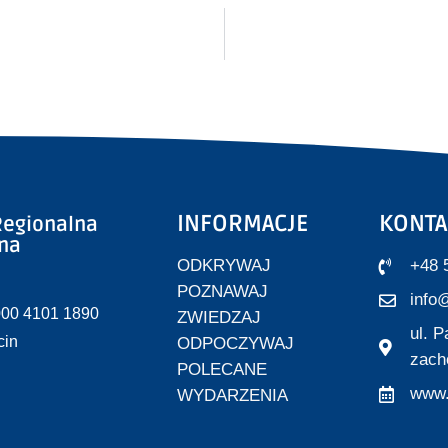
INFORMACJE
KONTA
egionalna
zna
ODKRYWAJ
+48 
POZNAWAJ
info@
000 4101 1890
ZWIEDZAJ
ul. 
cin
ODPOCZYWAJ
zach
POLECANE
www.
WYDARZENIA