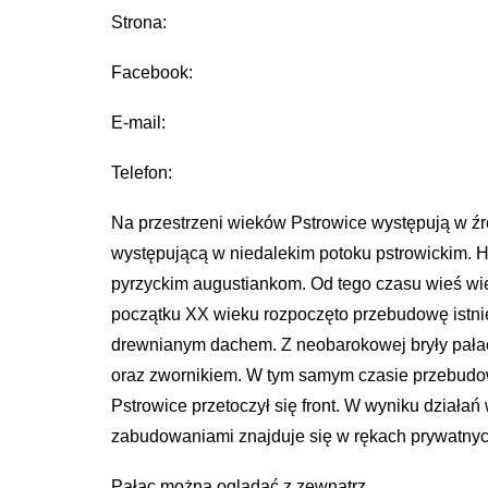
Strona:
Facebook:
E-mail:
Telefon:
Na przestrzeni wieków Pstrowice występują w źró
występującą w niedalekim potoku pstrowickim. H
pyrzyckim augustiankom. Od tego czasu wieś wielok
początku XX wieku rozpoczęto przebudowę istni
drewnianym dachem. Z neobarokowej bryły pałac
oraz zwornikiem. W tym samym czasie przebudow
Pstrowice przetoczył się front. W wyniku działań
zabudowaniami znajduje się w rękach prywatnych
Pałac można oglądać z zewnątrz.