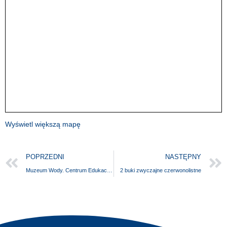
Wyświetl większą mapę
POPRZEDNI
NASTĘPNY
Muzeum Wody. Centrum Edukacji Ekologicznej Miejskich Wodociągów i Kanalizacji w Koszalinie
2 buki zwyczajne czerwonolistne