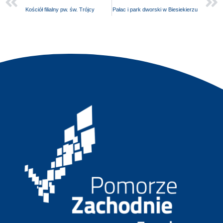
Kościół filialny pw. św. Trójcy
Pałac i park dworski w Biesiekierzu