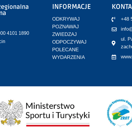
INFORMACJE
KONTA
egionalna
zna
ODKRYWAJ
+48 
POZNAWAJ
info@
000 4101 1890
ZWIEDZAJ
ul. 
cin
ODPOCZYWAJ
zach
POLECANE
www.
WYDARZENIA