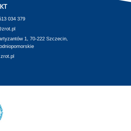
KT
513 034 379
zrot.pl
Partyzantów 1, 70-222 Szczecin,
odniopomorskie
zrot.pl