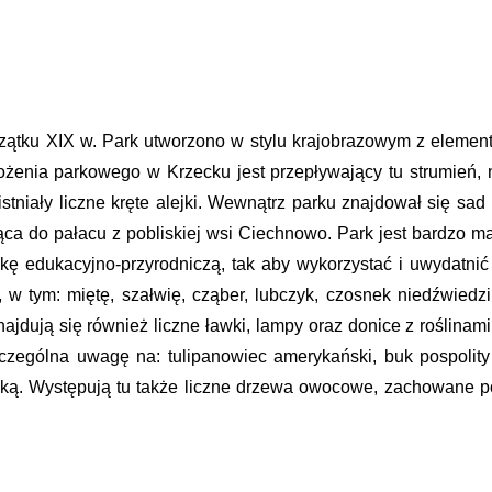
czątku XIX w. Park utworzono w stylu krajobrazowym z elemen
enia parkowego w Krzecku jest przepływający tu strumień, n
istniały liczne kręte alejki. Wewnątrz parku znajdował się s
a do pałacu z pobliskiej wsi Ciechnowo. Park jest bardzo mal
 edukacyjno-przyrodniczą, tak aby wykorzystać i uwydatnić w
w tym: miętę, szałwię, cząber, lubczyk, czosnek niedźwiedz
ajdują się również liczne ławki, lampy oraz donice z roślinami
 szczególna uwagę na: tulipanowiec amerykański, buk pospoli
ską. Występują tu także liczne drzewa owocowe, zachowane po