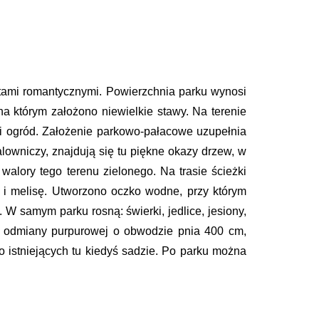
tami romantycznymi. Powierzchnia parku wynosi
a którym założono niewielkie stawy. Na terenie
ad i ogród. Założenie parkowo-pałacowe uzupełnia
owniczy, znajdują się tu piękne okazy drzew, w
alory tego terenu zielonego. Na trasie ścieżki
i i melisę. Utworzono oczko wodne, przy którym
. W samym parku rosną: świerki, jedlice, jesiony,
ty odmiany purpurowej o obwodzie pnia 400 cm,
 istniejących tu kiedyś sadzie. Po parku można