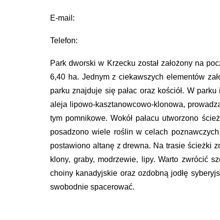
E-mail:
Telefon:
Park dworski w Krzecku został założony na po
6,40 ha. Jednym z ciekawszych elementów założ
parku znajduje się pałac oraz kościół. W parku 
aleja lipowo-kasztanowcowo-klonowa, prowadząc
tym pomnikowe. Wokół pałacu utworzono ścieżkę
posadzono wiele roślin w celach poznawczych, 
postawiono altanę z drewna. Na trasie ścieżki zn
klony, graby, modrzewie, lipy. Warto zwrócić
choiny kanadyjskie oraz ozdobną jodłę syberyj
swobodnie spacerować.