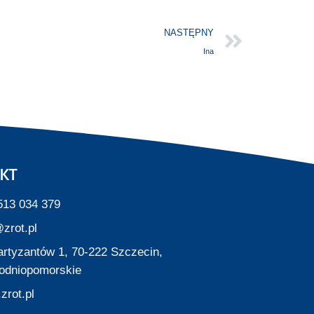
NASTĘPNY
Ina
KT
513 034 379
zrot.pl
Partyzantów 1, 70-222 Szczecin,
odniopomorskie
zrot.pl