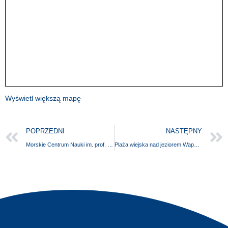
Wyświetl większą mapę
POPRZEDNI
NASTĘPNY
Morskie Centrum Nauki im. prof. Jerzego Stelmacha (MCN)
Plaża wiejska nad jeziorem Wapnickim