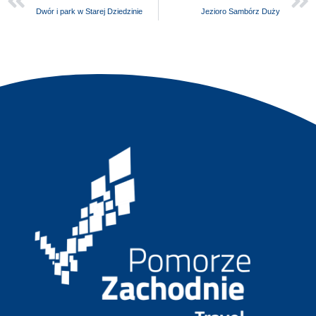
Dwór i park w Starej Dziedzinie
Jezioro Sambórz Duży