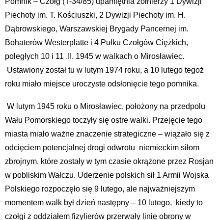
Pomnik – Czołg (T-34/85) upamiętnia żołnierzy 1 Dywizji
Piechoty im. T. Kościuszki, 2 Dywizji Piechoty im. H.
Dąbrowskiego, Warszawskiej Brygady Pancernej im.
Bohaterów Westerplatte i 4 Pułku Czołgów Ciężkich,
poległych 10 i 11 .II. 1945 w walkach o Mirosławiec.
Ustawiony został tu w lutym 1974 roku, a 10 lutego tegoż
roku miało miejsce uroczyste odsłonięcie tego pomnika.
W lutym 1945 roku o Mirosławiec, położony na przedpolu
Wału Pomorskiego toczyły się ostre walki. Przejęcie tego
miasta miało ważne znaczenie strategiczne – wiązało się z
odcięciem potencjalnej drogi odwrotu niemieckim siłom
zbrojnym, które zostały w tym czasie okrążone przez Rosjan
w pobliskim Wałczu. Uderzenie polskich sił 1 Armii Wojska
Polskiego rozpoczęło się 9 lutego, ale najważniejszym
momentem walk był dzień następny – 10 lutego, kiedy to
czołgi z oddziałem fizylierów przerwały linię obrony w