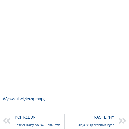
Wyświetl większą mapę
POPRZEDNI
NASTĘPNY
Kościół filialny pw. św. Jana Pawła II
Aleja 88 lip drobnolistnych