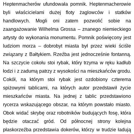
Heptenmacherów ufundowała pomnik. Heptenmacherowie
byli właścicielami dużej floty żaglowców i statków
handlowych. Mogli oni zatem pozwolić sobie na
zaangażowanie Wilhelma Grossa – znanego niemieckiego
artysty do wykonania monumentu. Pomnik poświęcony jest
ludziom morza – dobrobyt miasta był przez wieki ściśle
związany z Bałtykiem. Rzeźba jest jednocześnie fontanną.
Na szczycie cokołu stoi rybak, który trzyma w ręku kadłub
łodzi i z zadumą patrzy z wysokości na mieszkańców grodu.
Cokół, na którym stoi rybak jest ozdobiony czterema
spiżowymi tablicami, na których autor przedstawił życie
mieszkańców miasta. Na jednej z tablic przedstawiono
rycerza wskazującego obszar, na którym powstało miasto.
Obok widać skrybę oraz robotników budujących fosę, która
będzie otaczać gród. Od północnej strony kolejna
płaskorzeźba przedstawia dokerów, którzy w trudzie ładują