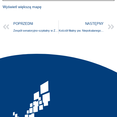
Wyświetl większą mapę
POPRZEDNI
NASTĘPNY
Zespół senatoryjno-szpitalny w Złocieńcu
Kościół filialny pw. Niepokalanego Serca NMP