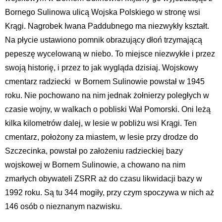
Bornego Sulinowa ulicą Wojska Polskiego w stronę wsi
Krągi. Nagrobek Iwana Paddubnego ma niezwykły kształt.
Na płycie ustawiono pomnik obrazujący dłoń trzymającą
pepeszę wycelowaną w niebo. To miejsce niezwykłe i przez
swoją historię, i przez to jak wygląda dzisiaj. Wojskowy
cmentarz radziecki w Bornem Sulinowie powstał w 1945
roku. Nie pochowano na nim jednak żołnierzy poległych w
czasie wojny, w walkach o pobliski Wał Pomorski. Oni leżą
kilka kilometrów dalej, w lesie w pobliżu wsi Krągi. Ten
cmentarz, położony za miastem, w lesie przy drodze do
Szczecinka, powstał po założeniu radzieckiej bazy
wojskowej w Bornem Sulinowie, a chowano na nim
zmarłych obywateli ZSRR aż do czasu likwidacji bazy w
1992 roku. Są tu 344 mogiły, przy czym spoczywa w nich aż
146 osób o nieznanym nazwisku.