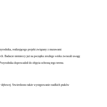
zyrodnika, realizującego projekt związany z murawami
ych. Badacze niemieccy już na początku zeszłego wieku zwracali uwagę
rzyrodnika doprowadził do objęcia ochroną tego terenu.
icy dębowej. Stwierdzono także występowanie rzadkich ptaków