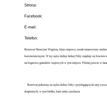
Strona:
Facebook:
E-mail:
Telefon:
Rezerwat Słoneczne Wzgórza, leśno-stepowy, został ustanowiony niedawn
kserotermicznymi. W tej części doliny dolnej Odry znajduje się bowiem
na bogactwo gatunków stepowych w tym miejscu. Później jeszcze w lata
Rezerwat położony na styku doliny Odry i przylegającej do niej wys
drapieżnych, w tym bielika, kani rudej i puchacza.