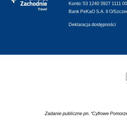
Konto: 53 1240 3927 1111 0
Bank PeKaO S.A. II O/Szcze
Deklaracja dostępności
Zadanie publiczne pn. “Cyfrowe Pomorze