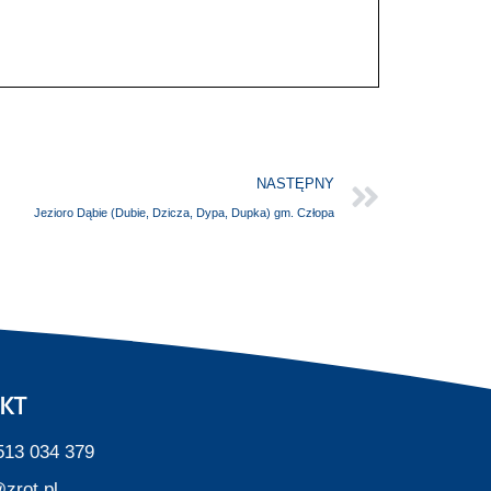
NASTĘPNY
Jezioro Dąbie (Dubie, Dzicza, Dypa, Dupka) gm. Człopa
KT
513 034 379
zrot.pl