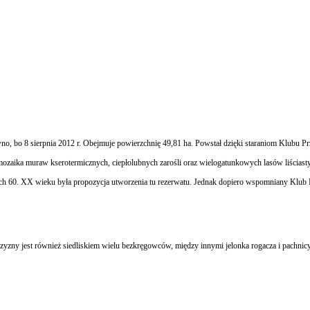
o, bo 8 sierpnia 2012 r. Obejmuje powierzchnię 49,81 ha. Powstał dzięki staraniom Klubu Pr
 mozaika muraw kserotermicznych, ciepłolubnych zarośli oraz wielogatunkowych lasów liściast
ch 60. XX wieku była propozycja utworzenia tu rezerwatu. Jednak dopiero wspomniany Klub P
oczyzny jest również siedliskiem wielu bezkręgowców, między innymi jelonka rogacza i pachn