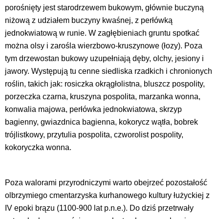
porośnięty jest starodrzewem bukowym, głównie buczyną
niżową z udziałem buczyny kwaśnej, z perłówką
jednokwiatową w runie. W zagłębieniach gruntu spotkać
można olsy i zarośla wierzbowo-kruszynowe (łozy). Poza
tym drzewostan bukowy uzupełniają dęby, olchy, jesiony i
jawory. Występują tu cenne siedliska rzadkich i chronionych
roślin, takich jak: rosiczka okrągłolistna, bluszcz pospolity,
porzeczka czarna, kruszyna pospolita, marzanka wonna,
konwalia majowa, perłówka jednokwiatowa, skrzyp
bagienny, gwiazdnica bagienna, kokorycz wątła, bobrek
trójlistkowy, przytulia pospolita, czworolist pospolity,
kokoryczka wonna.
Poza walorami przyrodniczymi warto obejrzeć pozostałość
olbrzymiego cmentarzyska kurhanowego kultury łużyckiej z
IV epoki brązu (1100-900 lat p.n.e.). Do dziś przetrwały