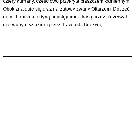
cztery kurhany, częściowo przykryte płaszczem kamiennym.
Obok znajduje się głaz narzutowy zwany Ołtarzem. Dotrzeć
do nich można jedyną udostępnioną trasą przez Rezerwat –
czerwonym szlakiem przez Trawiastą Buczynę.