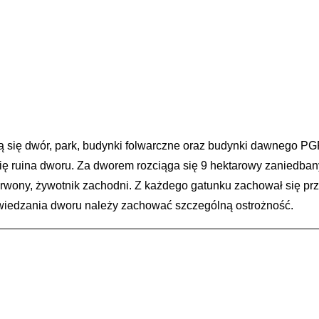
 się dwór, park, budynki folwarczne oraz budynki dawnego PGR
się ruina dworu. Za dworem rozciąga się 9 hektarowy zaniedbany
zerwony, żywotnik zachodni. Z każdego gatunku zachował się p
wiedzania dworu należy zachować szczególną ostrożność.