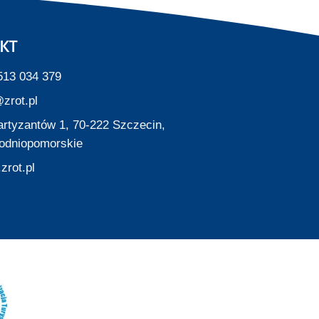
KT
513 034 379
zrot.pl
Partyzantów 1, 70-222 Szczecin,
odniopomorskie
zrot.pl