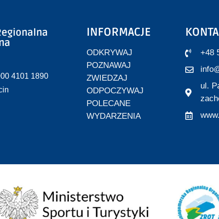
INFORMACJE
KONTA
egionalna
zna
ODKRYWAJ
+48 
POZNAWAJ
info@
000 4101 1890
ZWIEDZAJ
ul. 
cin
ODPOCZYWAJ
zach
POLECANE
www.
WYDARZENIA