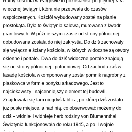
Ruiny kościoła w Pargowie to pozostałość po pięknej XIV-
wiecznej świątyni, która nie przetrwała do czasów
współczesnych. Kościół wybudowany został na planie
prostokąta. Była to świątynia salowa, murowana z kwadr
granitowych. W późniejszym czasie od strony północnej
dobudowana została do niej zakrystia. Do dziś zachowały
się wyłącznie ściany kościoła, w których widoczne są otwory
okienne i portale. Dwa do dziś widoczne portale znajdują
się od strony północnej i południowej. Od zachodu zaś w
fasadę kościoła wkomponowany został pomnik nagrobny z
piaskowca w formie portyku arkadowego. Jest to
najciekawszy i najcenniejszy element tej budowli.
Znajdowała się tam niegdyś tablica, po której dziś zostało
już puste miejsce, a nad nią, co obserwować możemy do
dziś – widniał i widnieje herb rodziny von Blumennthal.
Świątynia funkcjonowała do roku 1945, a po II wojnie