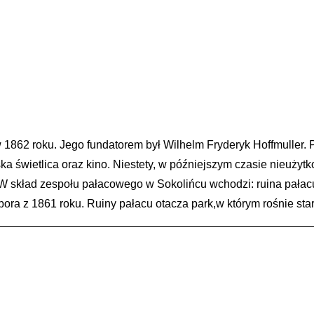
862 roku. Jego fundatorem był Wilhelm Fryderyk Hoffmuller. Po
a świetlica oraz kino. Niestety, w późniejszym czasie nieuży
 W skład zespołu pałacowego w Sokolińcu wchodzi: ruina pałacu
obora z 1861 roku. Ruiny pałacu otacza park,w którym rośnie sta