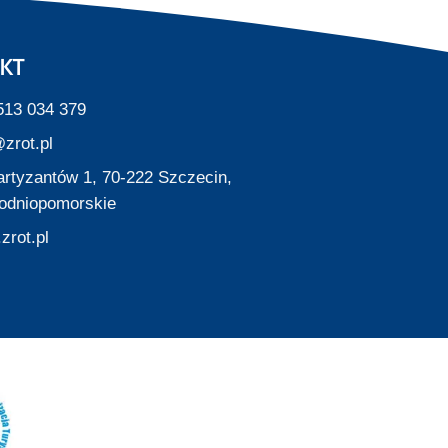
KT
513 034 379
zrot.pl
Partyzantów 1, 70-222 Szczecin,
odniopomorskie
zrot.pl