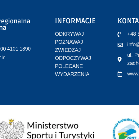
INFORMACJE
KONTA
egionalna
zna
ODKRYWAJ
+48 
POZNAWAJ
info@
000 4101 1890
ZWIEDZAJ
ul. 
cin
ODPOCZYWAJ
zach
POLECANE
www.
WYDARZENIA