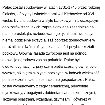
Pałac został zbudowany w latach 1731-1745 przez rodzinę
Golców, którzy byli właścicielami wsi Kłębowiec od XVI
wieku. Była to budowla w stylu barokowym, nawiązującym
do wzorów francuskich, zaprojektowana zasadniczo na
planie prostokąta, rozbudowanego ryzalitami tworzącymi
niemal oddzielne skrzydła, zaś poprzez dobudowanie w
narożnikach dwóch oficyn układ całości przybrał kształt
podkowy. Główna fasada zwrócona jest na północ,
elewacja ogrodowa zaś na południe. Pałac był
dwukondygnacyjny, przy czym piętro części głównej było
wyższe, niż piętra skrzydeł bocznych, w których większość
pomieszczeń miało przeznaczenie gospodarcze . Pałac
został wymurowany z cegły ceramicznej, pierwotnie
otynkowany, z bogatymi zdobieniami architektonicznymi,
licznymi pilastrami, ryzalitami, gzymsami. Również w