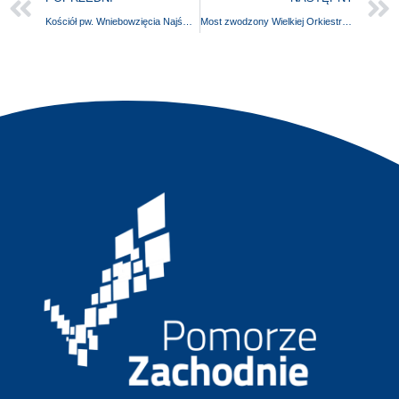
Kościół pw. Wniebowzięcia Najświętszej Marii Panny
Most zwodzony Wielkiej Orkiestry Świątecznej Pomocy