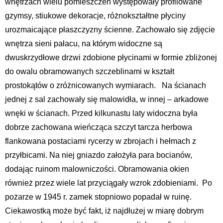
wnętrzach wielu pomieszczeń występowały profilowane
gzymsy, stiukowe dekoracje, różnokształtne płyciny
urozmaicające płaszczyzny ścienne. Zachowało się zdjęcie
wnętrza sieni pałacu, na którym widoczne są
dwuskrzydłowe drzwi zdobione płycinami w formie zbliżonej
do owalu obramowanych szczeblinami w kształt
prostokątów o zróżnicowanych wymiarach. Na ścianach
jednej z sal zachowały się malowidła, w innej – arkadowe
wnęki w ścianach. Przed kilkunastu laty widoczna była
dobrze zachowana wieńcząca szczyt tarcza herbowa
flankowana postaciami rycerzy w zbrojach i hełmach z
przyłbicami. Na niej gniazdo założyła para bocianów,
dodając ruinom malowniczości. Obramowania okien
również przez wiele lat przyciągały wzrok zdobieniami. Po
pożarze w 1945 r. zamek stopniowo popadał w ruinę.
Ciekawostką może być fakt, iż najdłużej w miarę dobrym