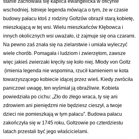
stanie zachowała się kaplica ewangelicka w oficynie
wschodniej. Istnieje legenda mówiąca o tym, że w czasie
budowy pałacu ktoś z rodziny Goltzów obraził starą kobietę,
mieszkającą w tej wsi. Wielu mieszkańców Kłębowca i
innych okolicznych wsi uważało, iż zajmuje się ona czarami.
Na pewno zaś znała się na zielarstwie i umiała wyleczyć
wiele chorób. Pomagała i ludziom i zwierzętom, zawsze
więc jakieś zwierzaki kręciły się koło niej. Młody von Goltz
(imienia legenda nie wspomina, rzucił kamieniem w kota
towarzyszącego kobiecie idącej przez wieś. Kiedy zwróciła
paniczowi uwagę, ten wyśmiał ją obraźliwie. Kobieta
powiedziała po cichu: „Zło do złego wraca, ty się ani
zdrowiem ani pieniędzmi nie będziesz cieszył, a twoje
dzieci nie pomieszkają w tym pałacu”. Budowa pałacu
zakończyła się w 1745 roku, Goltzowie po czterdziestu
latach przestali być jego właścicielami.