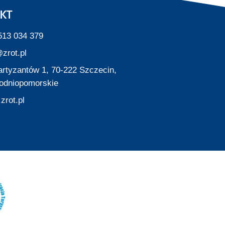
KT
513 034 379
zrot.pl
Partyzantów 1, 70-222 Szczecin,
odniopomorskie
zrot.pl