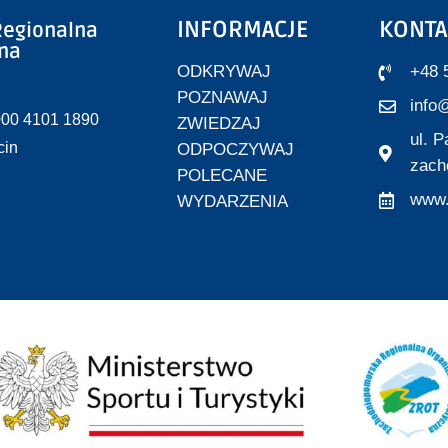
INFORMACJE
KONTA
egionalna
zna
ODKRYWAJ
+48 
POZNAWAJ
info@
000 4101 1890
ZWIEDZAJ
ul. 
cin
ODPOCZYWAJ
zach
POLECANE
www.
WYDARZENIA