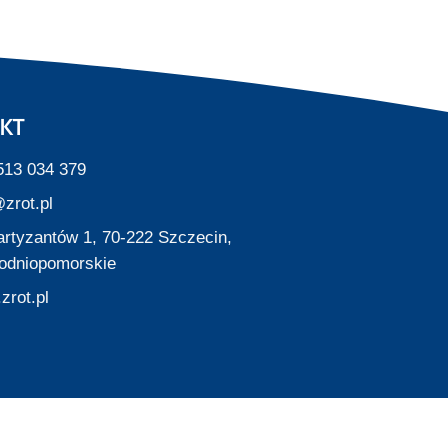
KT
513 034 379
zrot.pl
Partyzantów 1, 70-222 Szczecin,
odniopomorskie
zrot.pl