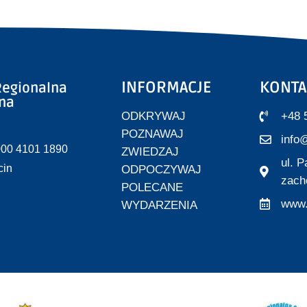
INFORMACJE
KONTA
egionalna
zna
ODKRYWAJ
+48 
POZNAWAJ
info@
000 4101 1890
ZWIEDZAJ
ul. 
cin
ODPOCZYWAJ
zach
POLECANE
www.
WYDARZENIA