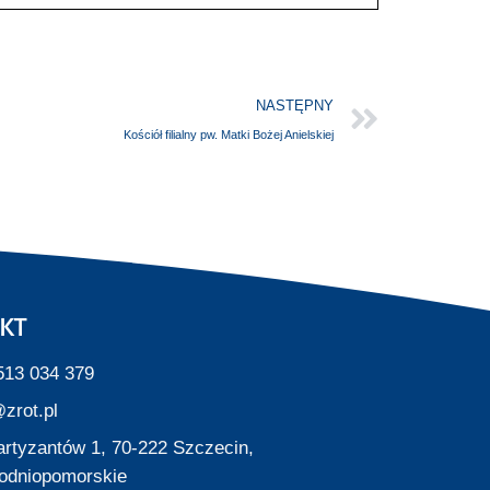
NASTĘPNY
Kościół filialny pw. Matki Bożej Anielskiej
KT
513 034 379
zrot.pl
Partyzantów 1, 70-222 Szczecin,
odniopomorskie