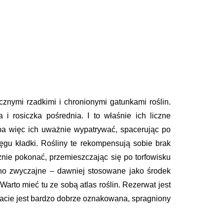
cznymi rzadkimi i chronionymi gatunkami roślin.
a i rosiczka pośrednia. I to właśnie ich liczne
zeba więc ich uważnie wypatrywać, spacerując po
ęgu kładki. Rośliny te rekompensują sobie brak
ie pokonać, przemieszczając się po torfowisku
agno zwyczajne – dawniej stosowane jako środek
rto mieć tu ze sobą atlas roślin. Rezerwat jest
rwacie jest bardzo dobrze oznakowana, spragniony