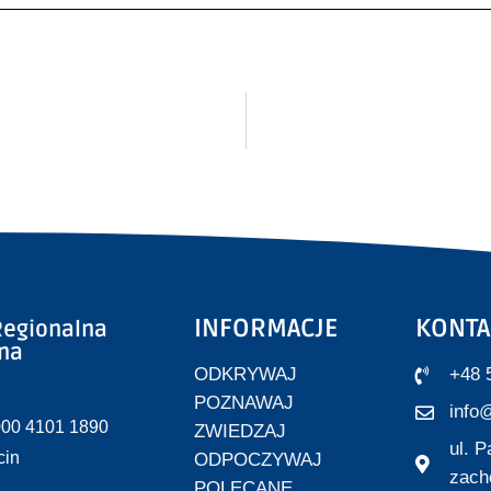
INFORMACJE
KONTA
egionalna
zna
ODKRYWAJ
+48 
POZNAWAJ
info@
000 4101 1890
ZWIEDZAJ
ul. 
cin
ODPOCZYWAJ
zach
POLECANE