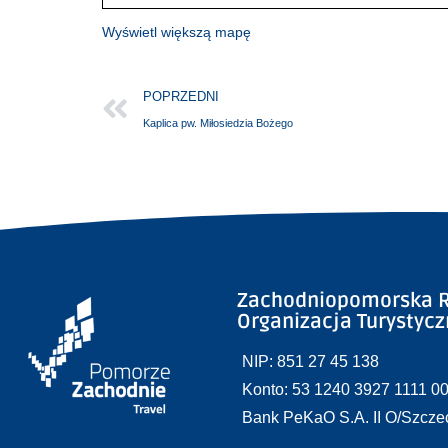
Wyświetl większą mapę
POPRZEDNI
Kaplica pw. Miłosiedzia Bożego
Zachodniopomorska R
Organizacja Turystyc
NIP: 851 27 45 138
Konto: 53 1240 3927 1111 0
Bank PeKaO S.A. II O/Szcze