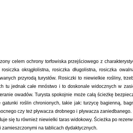
zony celem ochrony torfowiska przejściowego z charakterysty
osiczka okrągłolistna, rosiczka długolistna, rosiczka owaln
anych przyrodą turystów. Rosiczki to niewielkie rośliny, tr
ich tu jednak całe mnóstwo i to doskonale widocznych w zasi
ranie owadów. Turysta spokojnie może całą ścieżkę bezpieczn
gatunki roślin chronionych, takie jak: turzycę bagienną, b
nocnego czy też pływacza drobnego i pływacza zaniedbanego. Wa
uje się tu również niewielki taras widokowy. Ścieżka po reze
i zamieszczonymi na tablicach dydaktycznych.