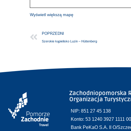
Wyświetl większą mapę
POPRZEDNI
Szerokie kąpielisko Luzin – Hüttenberg
Zachodniopomorska R
Organizacja Turystyc
NIP: 851 27 45 138
Konto: 53 1240 3927 1111 0
Bank PeKaO S.A. II O/Szcze