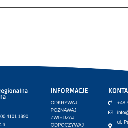
INFORMACJE
KONTA
egionalna
zna
ODKRYWAJ
+48 
POZNAWAJ
info@
000 4101 1890
ZWIEDZAJ
ul. 
cin
ODPOCZYWAJ