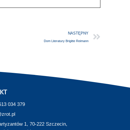
NASTĘPNY
Dom Literatury Brigitte Reimann
KT
513 034 379
zrot.pl
Partyzantów 1, 70-222 Szczecin,