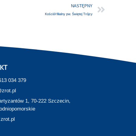
NASTĘPNY
Kościół filialny pw. Świętej Trójcy
KT
513 034 379
zrot.pl
Partyzantów 1, 70-222 Szczecin,
odniopomorskie
zrot.pl