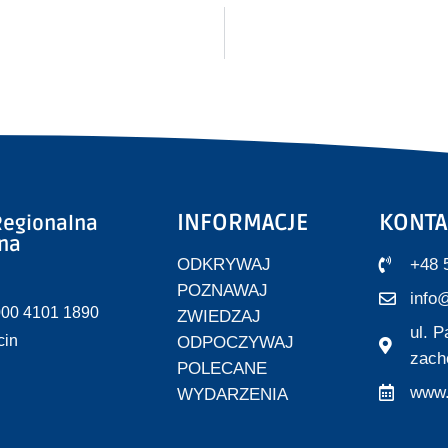
INFORMACJE
KONTA
egionalna
zna
ODKRYWAJ
+48 
POZNAWAJ
info@
000 4101 1890
ZWIEDZAJ
ul. 
cin
ODPOCZYWAJ
zach
POLECANE
www.
WYDARZENIA