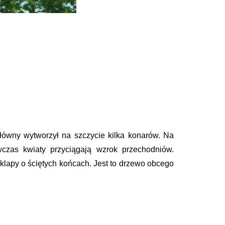
główny wytworzył na szczycie kilka konarów. Na
czas kwiaty przyciągają wzrok przechodniów.
klapy o ściętych końcach. Jest to drzewo obcego