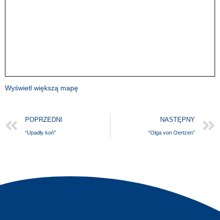
Wyświetl większą mapę
POPRZEDNI
NASTĘPNY
“Upadły koń”
“Olga von Oertzen”