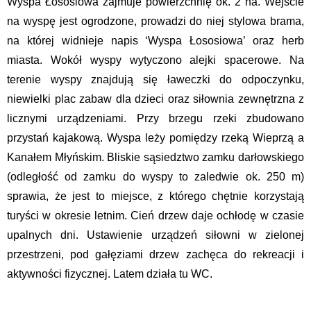
Wyspa Łososiowa zajmuje powierzchnię ok. 2 ha. Wejście
na wyspę jest ogrodzone, prowadzi do niej stylowa brama,
na której widnieje napis ‘Wyspa Łososiowa’ oraz herb
miasta. Wokół wyspy wytyczono alejki spacerowe. Na
terenie wyspy znajdują się ławeczki do odpoczynku,
niewielki plac zabaw dla dzieci oraz siłownia zewnętrzna z
licznymi urządzeniami. Przy brzegu rzeki zbudowano
przystań kajakową. Wyspa leży pomiędzy rzeką Wieprzą a
Kanałem Młyńskim. Bliskie sąsiedztwo zamku darłowskiego
(odległość od zamku do wyspy to zaledwie ok. 250 m)
sprawia, że jest to miejsce, z którego chętnie korzystają
turyści w okresie letnim. Cień drzew daje ochłodę w czasie
upalnych dni. Ustawienie urządzeń siłowni w zielonej
przestrzeni, pod gałęziami drzew zachęca do rekreacji i
aktywności fizycznej. Latem działa tu WC.