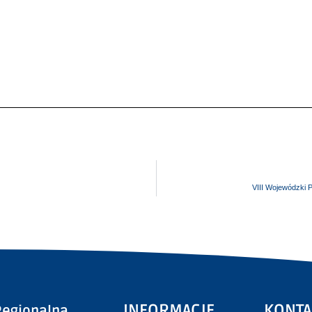
VIII Wojewódzki 
INFORMACJE
KONTA
egionalna