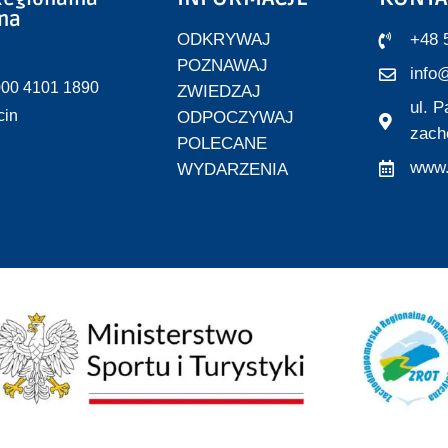
zna
ODKRYWAJ
+48 
POZNAWAJ
info@
000 4101 1890
ZWIEDZAJ
ul. 
cin
ODPOCZYWAJ
zach
POLECANE
www.
WYDARZENIA